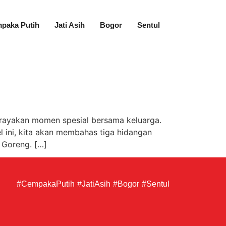
paka Putih
Jati Asih
Bogor
Sentul
erayakan momen spesial bersama keluarga.
l ini, kita akan membahas tiga hidangan
 Goreng. […]
#CempakaPutih
#JatiAsih
#Bogor
#Sentul