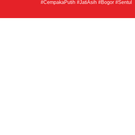
#CempakaPutih
#JatiAsih
#Bogor
#Sentul